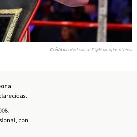
Créditos:
Red social X @BoxingFemNews
peona
clarecidas.
008.
sional, con