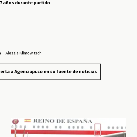
17 años durante partido
h
Alessja Klimowitsch
erta a Agenciapi.co en su fuente de noticias