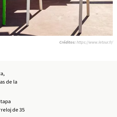
Créditos:
https://www.letour.fr/
za,
as de la
etapa
reloj de 35