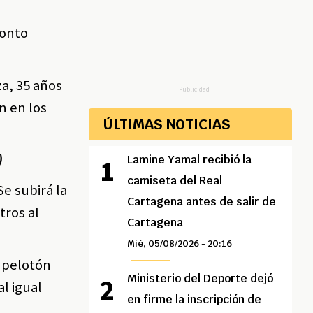
ronto
za, 35 años
Publicidad
n en los
ÚLTIMAS NOTICIAS
)
Lamine Yamal recibió la
camiseta del Real
e subirá la
Cartagena antes de salir de
tros al
Cartagena
Mié, 05/08/2026 - 20:16
l pelotón
Ministerio del Deporte dejó
al igual
en firme la inscripción de