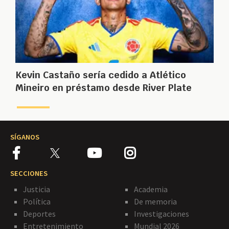
Kevin Castaño sería cedido a Atlético
Mineiro en préstamo desde River Plate
SÍGANOS
SECCIONES
Justicia
Academia
Política
De memoria
Deportes
Investigaciones
Entretenimiento
Mundial 2026