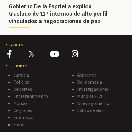
Gobierno De la Espriella explicó
traslado de 117 internos de alto perfil
vinculados a negociaciones de paz
SÍGANOS
SECCIONES
Justicia
Academia
Política
De memoria
Deportes
Investigaciones
Entretenimiento
Mundial 2026
Mundo
Nuevo gobierno
Regiones
Estilo de vida
Empresas
Salud