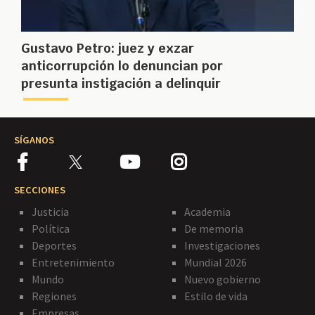
Gustavo Petro: juez y exzar
anticorrupción lo denuncian por
presunta instigación a delinquir
SÍGANOS
SECCIONES
Justicia
Academia
Política
De memoria
Deportes
Investigaciones
Entretenimiento
Mundial 2026
Mundo
Nuevo gobierno
Regiones
Estilo de vida
Empresas