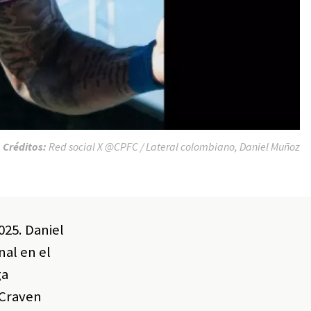
Créditos:
Red social X @CPFC / Lateral colombiano, Daniel Muñoz
025. Daniel
nal en el
ga
 Craven