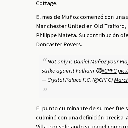
Cottage.
El mes de Muñoz comenzó con una act
Manchester United en Old Trafford, 
Philippe Mateta. Su contribución of
Doncaster Rovers.
Not only is Daniel Muñoz your Pla
strike against Fulham 🥰
#CPFC
pic
— Crystal Palace F.C. (@CPFC)
March
El punto culminante de su mes fue 
culminó con una definición precisa. A
Villa, consolidando su papel como u