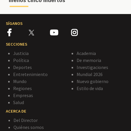
menos cinco muertos
SÍGANOS
SECCIONES
Justicia
Academia
Política
De memoria
Deportes
Investigaciones
Entretenimiento
Mundial 2026
Mundo
Nuevo gobierno
Regiones
Estilo de vida
Empresas
Salud
ACERCA DE
Del Director
Quiénes somos