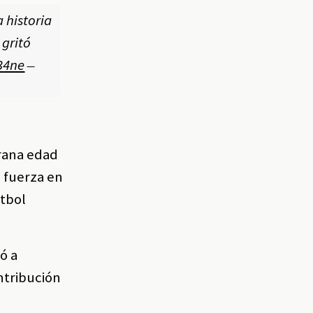
 historia
 gritó
34ne
—
rana edad
 fuerza en
útbol
ó a
ntribución