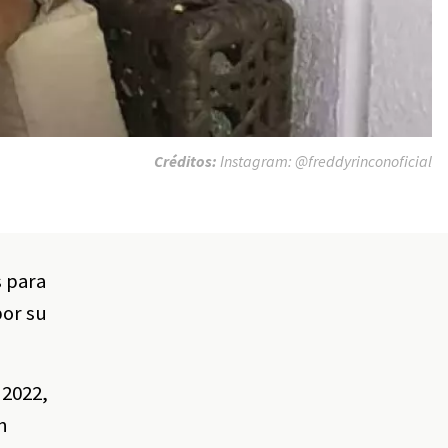
Créditos:
Instagram: @freddyrinconoficial
s para
por su
 2022,
n