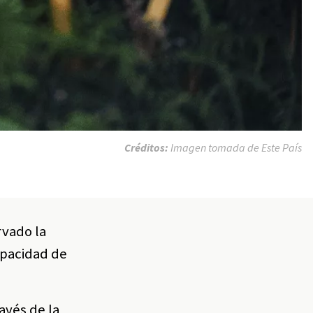
Créditos:
Imagen tomada de Este País
rvado la
apacidad de
avés de la