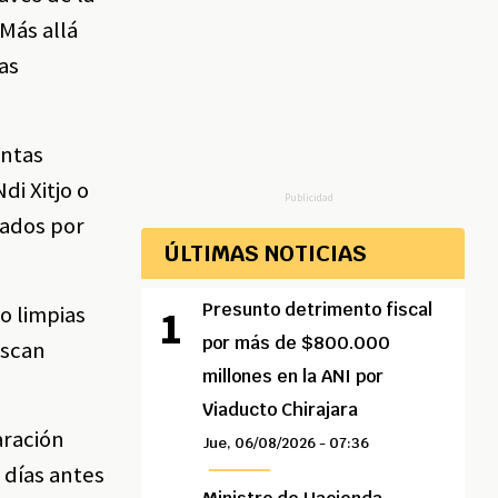
Más allá
as
antas
i Xitjo o
Publicidad
rados por
ÚLTIMAS NOTICIAS
Presunto detrimento fiscal
o limpias
por más de $800.000
uscan
millones en la ANI por
Viaducto Chirajara
aración
Jue, 06/08/2026 - 07:36
 días antes