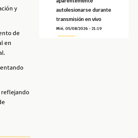
aparentemente
ación y
autolesionarse durante
transmisión en vivo
Mié, 05/08/2026 - 21:19
mento de
al en
l.
frentando
 reflejando
de