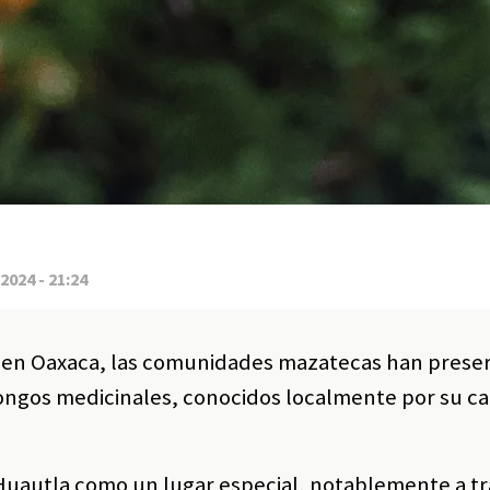
2024 - 21:24
, en Oaxaca, las comunidades mazatecas han prese
hongos medicinales, conocidos localmente por su c
 Huautla como un lugar especial, notablemente a tr