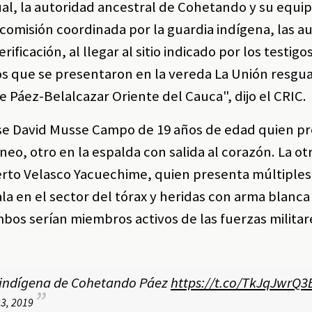
ual, la autoridad ancestral de Cohetando y su equi
comisión coordinada por la guardia indígena, las a
ificación, al llegar al sitio indicado por los testigo
os que se presentaron en la vereda La Unión resgu
 Páez-Belalcazar Oriente del Cauca", dijo el CRIC.
se David Musse Campo de 19 años de edad quien p
eo, otro en la espalda con salida al corazón. La ot
erto Velasco Yacuechime, quien presenta múltiple
a en el sector del tórax y heridas con arma blanca
bos serían miembros activos de las fuerzas militares
o indígena de Cohetando Páez
https://t.co/TkJqJwrQ3
3, 2019