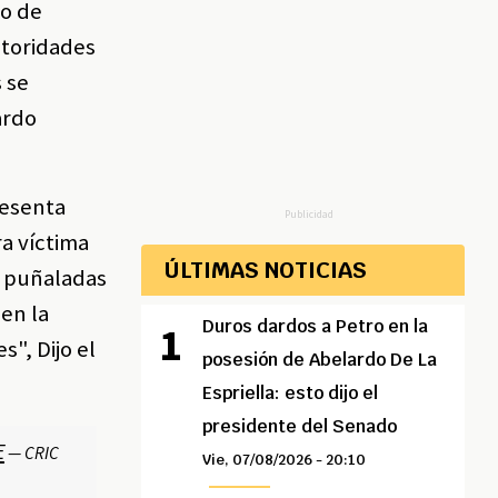
po de
utoridades
s se
ardo
resenta
Publicidad
ra víctima
ÚLTIMAS NOTICIAS
s puñaladas
 en la
Duros dardos a Petro en la
", Dijo el
posesión de Abelardo De La
Espriella: esto dijo el
presidente del Senado
E
— CRIC
Vie, 07/08/2026 - 20:10