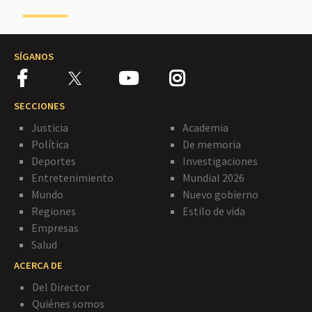
SÍGANOS
SECCIONES
Justicia
Academia
Política
De memoria
Deportes
Investigaciones
Entretenimiento
Mundial 2026
Mundo
Nuevo gobierno
Regiones
Estilo de vida
Empresas
Salud
ACERCA DE
Del Director
Quiénes somos