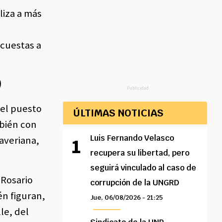
liza a más
a
ncuestas a
)
Publicidad
 el puesto
ÚLTIMAS NOTICIAS
mbién con
Luis Fernando Velasco
Javeriana,
recupera su libertad, pero
seguirá vinculado al caso de
 Rosario
corrupción de la UNGRD
én figuran,
Jue, 06/08/2026 - 21:25
le, del