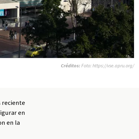
Créditos:
Foto: https://vse.apru.org/
s reciente
figurar en
on en la