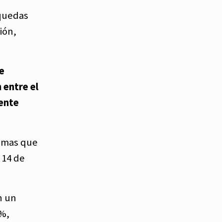
squedas
ión,
e
 entre el
mente
temas que
 14 de
n un
0%,