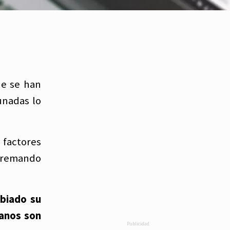
ue se han
unadas lo
 factores
xtremando
mbiado su
ianos son
Publicidad