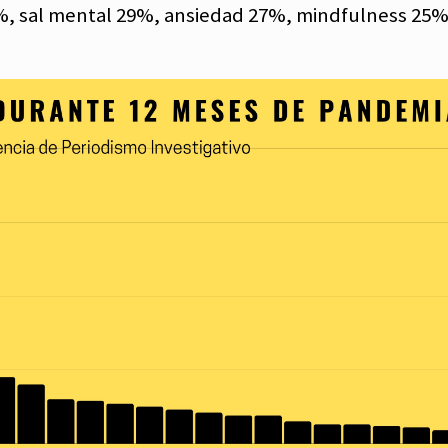
, sal mental 29%, ansiedad 27%, mindfulness 25%