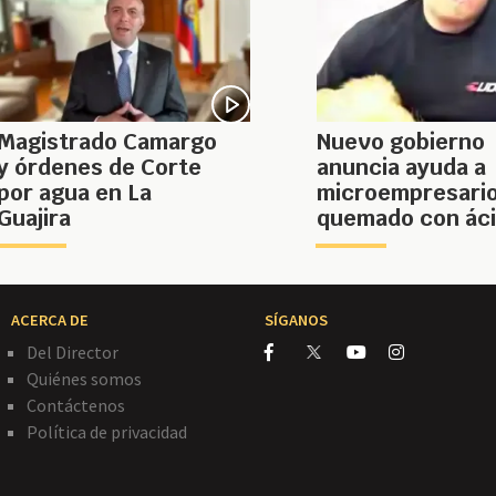
Magistrado Camargo
Nuevo gobierno
y órdenes de Corte
anuncia ayuda a
por agua en La
microempresari
Guajira
quemado con ác
ACERCA DE
SÍGANOS
Del Director
Quiénes somos
Contáctenos
Política de privacidad