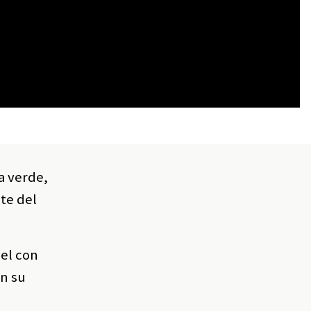
a verde,
ate del
uel con
en su