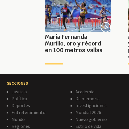
María Fernanda
Murillo, oro y récord
en 100 metros vallas
SECCIONES
Justicia
Academia
Política
De memoria
Deportes
Investigaciones
Entretenimiento
Mundial 2026
Mundo
Nuevo gobierno
Regiones
Estilo de vida