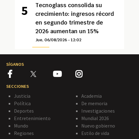
Tecnoglass consolida su
crecimiento: ingresos récord
en segundo trimestre de
2026 aumentan un 15%
Jue, 06/08/2026 - 12:02
SÍGANOS
SECCIONES
Justicia
Academia
Política
De memoria
Deportes
Investigaciones
Entretenimiento
Mundial 2026
Mundo
Nuevo gobierno
Regiones
Estilo de vida