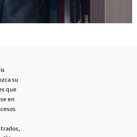
is
ozca su
 es que
rse en
ocesos
strados,