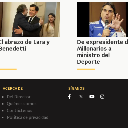
El abrazo de Lara y
De expresidente 
Benedetti
Millonarios a
ministro del
Deporte
ACERCA DE
SÍGANOS
Del Director
Quiénes somos
Contáctenos
Política de privacidad