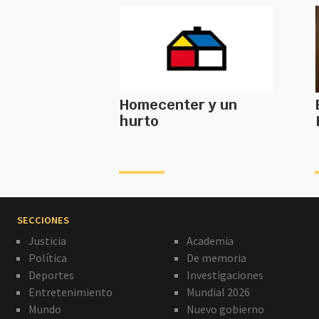
Homecenter y un
hurto
SECCIONES
Justicia
Academia
Política
De memoria
Deportes
Investigaciones
Entretenimiento
Mundial 2026
Mundo
Nuevo gobierno