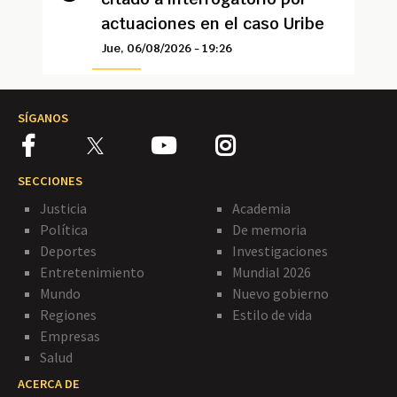
actuaciones en el caso Uribe
Jue, 06/08/2026 - 19:26
SÍGANOS
SECCIONES
Justicia
Academia
Política
De memoria
Deportes
Investigaciones
Entretenimiento
Mundial 2026
Mundo
Nuevo gobierno
Regiones
Estilo de vida
Empresas
Salud
ACERCA DE