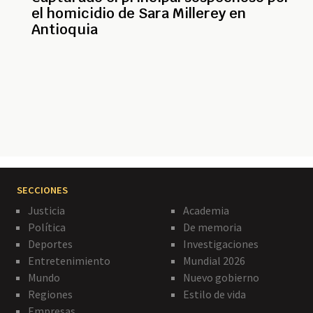
el homicidio de Sara Millerey en
Antioquia
Paginación
SECCIONES
Justicia
Academia
Política
De memoria
Deportes
Investigaciones
Entretenimiento
Mundial 2026
Mundo
Nuevo gobierno
Regiones
Estilo de vida
Empresas