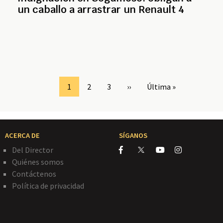
un caballo a arrastrar un Renault 4
Page
1
Page
2
Page
3
Siguiente
››
Última
Última »
página
página
ACERCA DE
SÍGANOS
Del Director
Quiénes somos
Contáctenos
Política de privacidad