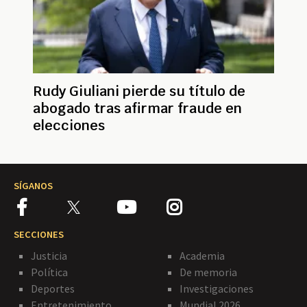
Rudy Giuliani pierde su título de
abogado tras afirmar fraude en
elecciones
SÍGANOS
SECCIONES
Justicia
Academia
Política
De memoria
Deportes
Investigaciones
Entretenimiento
Mundial 2026