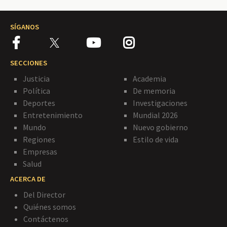
SÍGANOS
SECCIONES
Justicia
Academia
Política
De memoria
Deportes
Investigaciones
Entretenimiento
Mundial 2026
Mundo
Nuevo gobierno
Regiones
Estilo de vida
Empresas
Salud
ACERCA DE
Del Director
Quiénes somos
Contáctenos