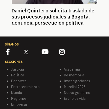
Daniel Quintero solicita traslado de
sus procesos judiciales a Bogotá,
denuncia persecución política
SÍGANOS
SECCIONES
Justicia
Academia
Política
De memoria
Deportes
Investigaciones
Entretenimiento
Mundial 2026
Mundo
Nuevo gobierno
Regiones
Estilo de vida
Empresas