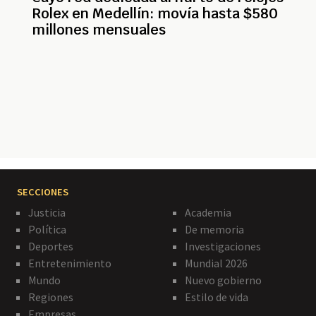
Rolex en Medellín: movía hasta $580
millones mensuales
Paginación
SECCIONES
Justicia
Academia
Política
De memoria
Deportes
Investigaciones
Entretenimiento
Mundial 2026
Mundo
Nuevo gobierno
Regiones
Estilo de vida
Empresas