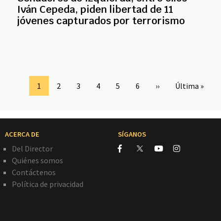
Iván Cepeda, piden libertad de 11
jóvenes capturados por terrorismo
Page
1
Page
2
Page
3
Page
4
Page
5
Page
6
Siguiente
››
Última
Última »
página
página
ACERCA DE
SÍGANOS
Del Director
Quiénes somos
Contáctenos
Política de privacidad