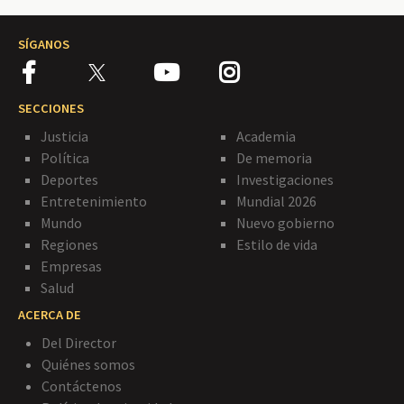
SÍGANOS
SECCIONES
Justicia
Academia
Política
De memoria
Deportes
Investigaciones
Entretenimiento
Mundial 2026
Mundo
Nuevo gobierno
Regiones
Estilo de vida
Empresas
Salud
ACERCA DE
Del Director
Quiénes somos
Contáctenos