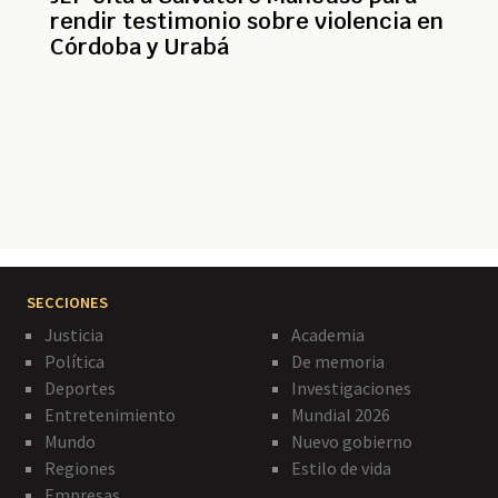
rendir testimonio sobre violencia en
Córdoba y Urabá
Paginación
SECCIONES
Justicia
Academia
Política
De memoria
Deportes
Investigaciones
Entretenimiento
Mundial 2026
Mundo
Nuevo gobierno
Regiones
Estilo de vida
Empresas