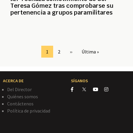
Teresa Gómez tras comprobarse su
pertenencia a grupos paramilitares
Page
1
Page
2
Siguiente
››
Última
Última »
página
página
ACERCA DE
SÍGANOS
Del Director
Quiénes somos
Contáctenos
Política de privacidad