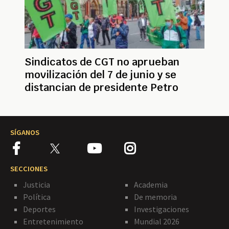
Sindicatos de CGT no aprueban
movilización del 7 de junio y se
distancian de presidente Petro
SÍGANOS
SECCIONES
Justicia
Academia
Política
De memoria
Deportes
Investigaciones
Entretenimiento
Mundial 2026