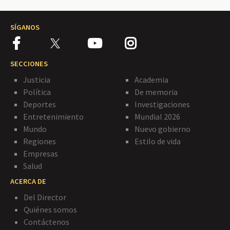
SÍGANOS
SECCIONES
Justicia
Academia
Política
De memoria
Deportes
Investigaciones
Entretenimiento
Mundial 2026
Mundo
Nuevo gobierno
Regiones
Estilo de vida
Empresas
Salud
ACERCA DE
Del Director
Quiénes somos
Contáctenos