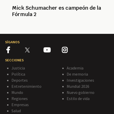
Mick Schumacher es campeón de la
Fórmula 2
SÍGANOS
SECCIONES
Justicia
Academia
Política
De memoria
Deportes
Investigaciones
Entretenimiento
Mundial 2026
Mundo
Nuevo gobierno
Regiones
Estilo de vida
Empresas
Salud