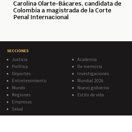
Carolina Olarte-Bácares, candidata de
Colombia a magistrada de la Corte
Penal Internacional
SECCIONES
Justicia
Academia
Política
De memoria
Deportes
Investigaciones
Entretenimiento
Mundial 2026
Mundo
Nuevo gobierno
Regiones
Estilo de vida
Empresas
Salud