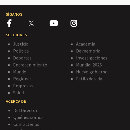
SÍGANOS
SECCIONES
Justicia
Academia
Política
De memoria
Deportes
Investigaciones
Entretenimiento
Mundial 2026
Mundo
Nuevo gobierno
Regiones
Estilo de vida
Empresas
Salud
ACERCA DE
Del Director
Quiénes somos
Contáctenos