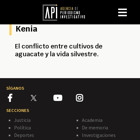
Kenia
El conflicto entre cultivos de
aguacate y la vida silvestre.
SÍGANOS
SECCIONES
Justicia
Academia
Política
De memoria
Deportes
Investigaciones