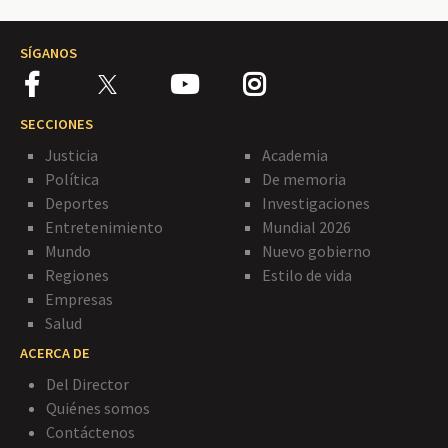
SÍGANOS
SECCIONES
Justicia
Academia
Política
De memoria
Deportes
Investigaciones
Entretenimiento
Mundial 2026
Mundo
Nuevo gobierno
Regiones
Estilo de vida
Empresas
Salud
ACERCA DE
Del Director
Quiénes somos
Contáctenos