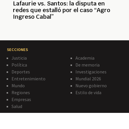
Lafaurie vs. Santos: la disputa en
redes que estalló por el caso “Agro
Ingreso Cabal”
SECCIONES
Justicia
Academia
Política
De memoria
Deportes
Investigaciones
Entretenimiento
Mundial 2026
Mundo
Nuevo gobierno
Regiones
Estilo de vida
Empresas
Salud