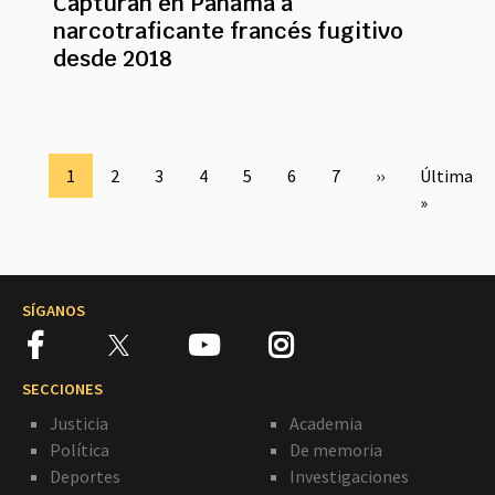
Capturan en Panamá a
narcotraficante francés fugitivo
desde 2018
Paginación
Page
1
Page
2
Page
3
Page
4
Page
5
Page
6
Page
7
Siguiente
››
Última
Última
página
página
»
SÍGANOS
SECCIONES
Justicia
Academia
Política
De memoria
Deportes
Investigaciones