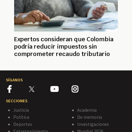
Expertos consideran que Colombia
podría reducir impuestos sin
comprometer recaudo tributario
SÍGANOS
SECCIONES
Justicia
Academia
Política
De memoria
Deportes
Investigaciones
Entretenimiento
Mundial 2026