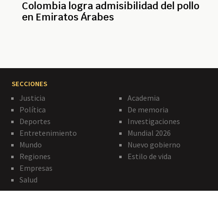
Colombia logra admisibilidad del pollo
en Emiratos Árabes
SECCIONES
Justicia
Academia
Política
De memoria
Deportes
Investigaciones
Entretenimiento
Mundial 2026
Mundo
Nuevo gobierno
Regiones
Estilo de vida
Empresas
Salud