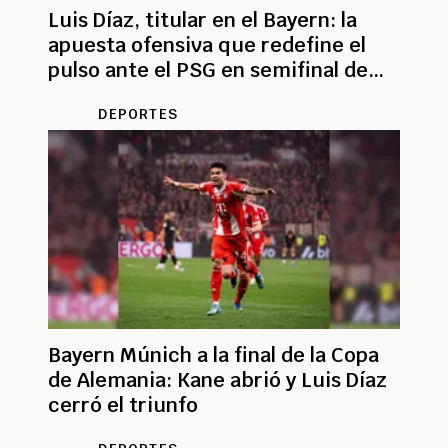
Luis Díaz, titular en el Bayern: la
apuesta ofensiva que redefine el
pulso ante el PSG en semifinal de
Champions
DEPORTES
Bayern Múnich a la final de la Copa
de Alemania: Kane abrió y Luis Díaz
cerró el triunfo