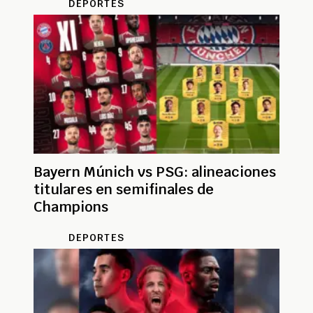
DEPORTES
Bayern Múnich vs PSG: alineaciones
titulares en semifinales de
Champions
DEPORTES