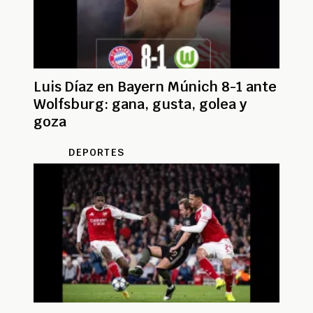
Luis Díaz en Bayern Múnich 8-1 ante
Wolfsburg: gana, gusta, golea y
goza
DEPORTES