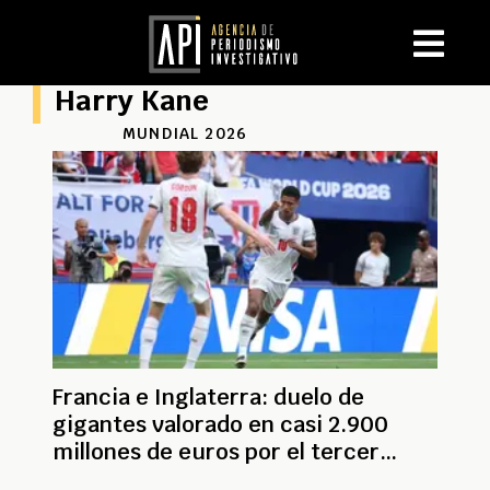
Harry Kane
MUNDIAL 2026
Francia e Inglaterra: duelo de
gigantes valorado en casi 2.900
millones de euros por el tercer
puesto del Mundial 2026