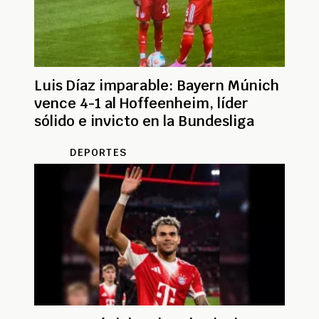
Luis Díaz imparable: Bayern Múnich
vence 4-1 al Hoffeenheim, líder
sólido e invicto en la Bundesliga
DEPORTES