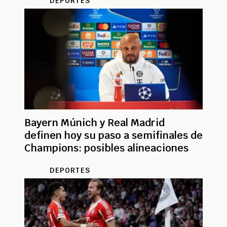
DEPORTES
Bayern Múnich y Real Madrid
definen hoy su paso a semifinales de
Champions: posibles alineaciones
DEPORTES