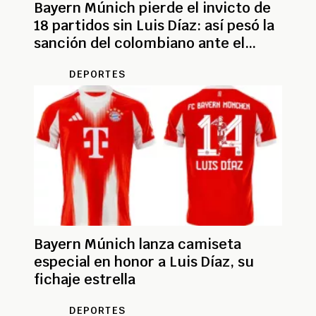
Bayern Múnich pierde el invicto de
18 partidos sin Luis Díaz: así pesó la
sanción del colombiano ante el
Arsenal
DEPORTES
Bayern Múnich lanza camiseta
especial en honor a Luis Díaz, su
fichaje estrella
DEPORTES