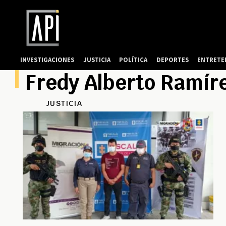
INVESTIGACIONES
JUSTICIA
POLÍTICA
DEPORTES
ENTRETE
Fredy Alberto Ramír
JUSTICIA