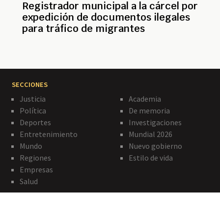
Registrador municipal a la cárcel por
expedición de documentos ilegales
para tráfico de migrantes
SECCIONES
Justicia
Academia
Política
De memoria
Deportes
Investigaciones
Entretenimiento
Mundial 2026
Mundo
Nuevo gobierno
Regiones
Estilo de vida
Empresas
Salud