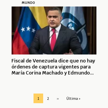
MUNDO
Fiscal de Venezuela dice que no hay
órdenes de captura vigentes para
María Corina Machado y Edmundo
González
Paginación
Page
1
Page
2
Siguiente
››
Última
Última »
página
página