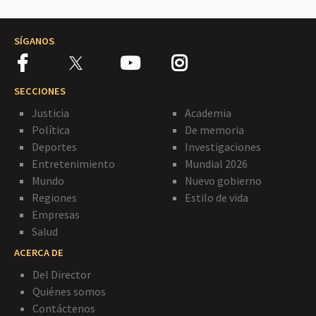
SÍGANOS
SECCIONES
Justicia
Academia
Política
De memoria
Deportes
Investigaciones
Entretenimiento
Mundial 2026
Mundo
Nuevo gobierno
Regiones
Estilo de vida
Empresas
Salud
ACERCA DE
Del Director
Quiénes somos
Contáctenos