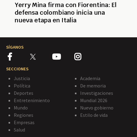
Yerry Mina firma con Fiorentina: El
defensa colombiano inicia una
nueva etapa en Italia
SÍGANOS
SECCIONES
Justicia
Academia
Política
De memoria
Deportes
Investigaciones
Entretenimiento
Mundial 2026
Mundo
Nuevo gobierno
Regiones
Estilo de vida
Empresas
Salud