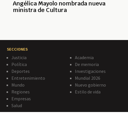
Angélica Mayolo nombrada nueva
ministra de Cultura
SECCIONES
Justicia
Academia
Política
De memoria
Deportes
Investigaciones
Entretenimiento
Mundial 2026
Mundo
Nuevo gobierno
Regiones
Estilo de vida
Empresas
Salud