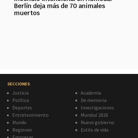
Berlín deja más de 70 animales
muertos
Paginación
SECCIONES
Justicia
Academia
Política
De memoria
Deportes
Investigaciones
Entretenimiento
Mundial 2026
Mundo
Nuevo gobierno
Regiones
Estilo de vida
Empresas