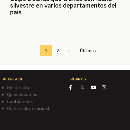
silvestre en varios departamentos del
país
Page
1
Page
2
Siguiente
››
Última
Última »
página
página
ACERCA DE
SÍGANOS
Del Director
Quiénes somos
Contáctenos
Política de privacidad