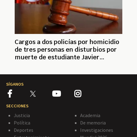
Cargos a dos policías por homicidio
de tres personas en disturbios por
muerte de estudiante Javier
Ordóñez
SÍGANOS
SECCIONES
Justicia
Academia
Política
De memoria
Deportes
Investigaciones