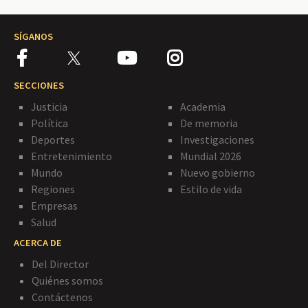
SÍGANOS
SECCIONES
Justicia
Academia
Política
De memoria
Deportes
Investigaciones
Entretenimiento
Mundial 2026
Mundo
Nuevo gobierno
Regiones
Estilo de vida
Empresas
Salud
ACERCA DE
Del Director
Quiénes somos
Contáctenos