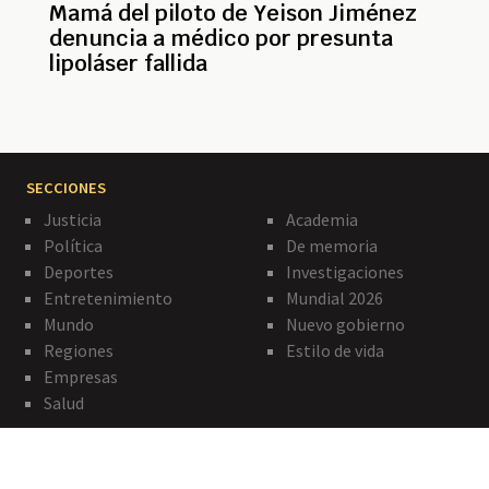
Mamá del piloto de Yeison Jiménez
denuncia a médico por presunta
lipoláser fallida
SECCIONES
Justicia
Academia
Política
De memoria
Deportes
Investigaciones
Entretenimiento
Mundial 2026
Mundo
Nuevo gobierno
Regiones
Estilo de vida
Empresas
Salud