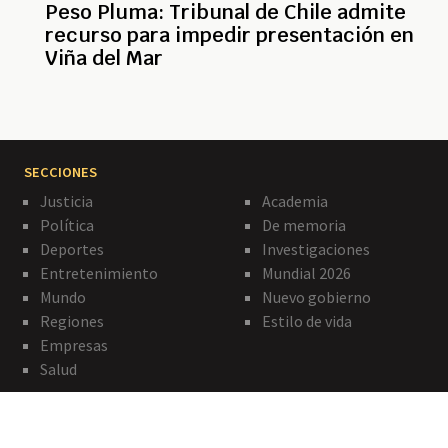
Peso Pluma: Tribunal de Chile admite
recurso para impedir presentación en
Viña del Mar
SECCIONES
Justicia
Academia
Política
De memoria
Deportes
Investigaciones
Entretenimiento
Mundial 2026
Mundo
Nuevo gobierno
Regiones
Estilo de vida
Empresas
Salud