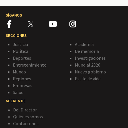
SÍGANOS
SECCIONES
Justicia
Academia
Política
De memoria
Deportes
Investigaciones
Entretenimiento
Mundial 2026
Mundo
Nuevo gobierno
Regiones
Estilo de vida
Empresas
Salud
ACERCA DE
Del Director
Quiénes somos
Contáctenos