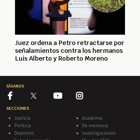
Juez ordena a Petro retractarse por
señalamientos contra los hermanos
Luis Alberto y Roberto Moreno
SÍGANOS
SECCIONES
Justicia
Academia
Política
De memoria
Deportes
Investigaciones