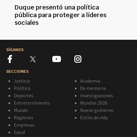
Duque presentó una política
pública para proteger a líderes
sociales
SÍGANOS
SECCIONES
Justicia
Academia
Política
De memoria
Deportes
Investigaciones
Entretenimiento
Mundial 2026
Mundo
Nuevo gobierno
Regiones
Estilo de vida
Empresas
Salud