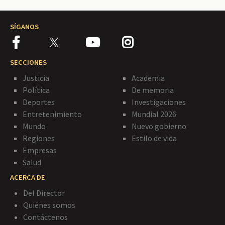
SÍGANOS
SECCIONES
Justicia
Academia
Política
De memoria
Deportes
Investigaciones
Entretenimiento
Mundial 2026
Mundo
Nuevo gobierno
Regiones
Estilo de vida
Empresas
Salud
ACERCA DE
Del Director
Quiénes somos
Contáctenos