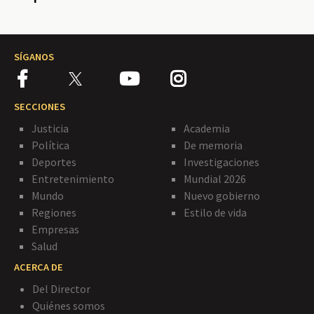
SÍGANOS
SECCIONES
Justicia
Academia
Política
De memoria
Deportes
Investigaciones
Entretenimiento
Mundial 2026
Mundo
Nuevo gobierno
Regiones
Estilo de vida
Empresas
Salud
ACERCA DE
Del Director
Quiénes somos